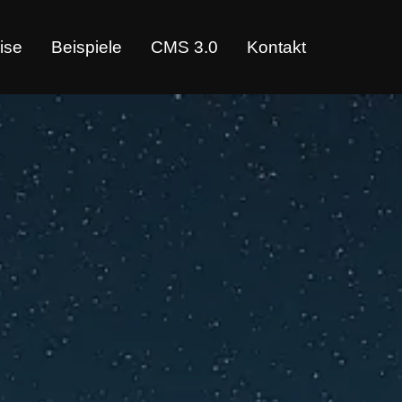
ise
Beispiele
CMS 3.0
Kontakt
 & KI‑Lösungen für