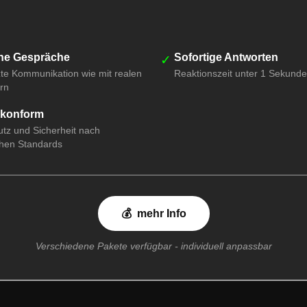
che Gespräche
Sofortige Antworten
✓
zte Kommunikation wie mit realen
Reaktionszeit unter 1 Sekunde
rn
konform
tz und Sicherheit nach
hen Standards
💰
mehr Info
Verschiedene Pakete verfügbar - individuell anpassbar