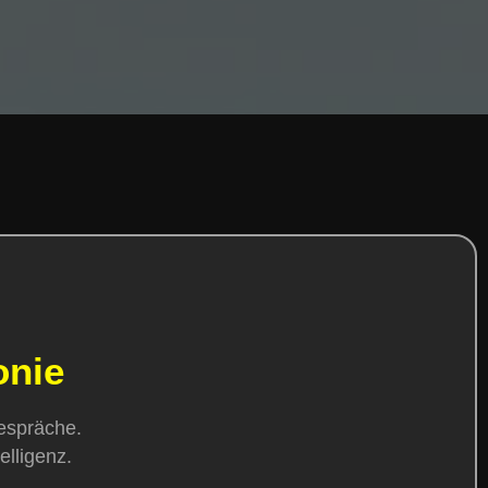
onie
gespräche.
elligenz.