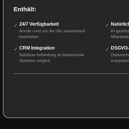
Enthält:
24/7 Verfügbarkeit
Natürli
✓
✓
Anrufe rund um die Uhr automatisch
KI-gestüt
bearbeiten
Mitarbeite
CRM Integration
DSGVO-
✓
✓
Nahtlose Anbindung an bestehende
Datenschu
Systeme möglich
eutopäisc