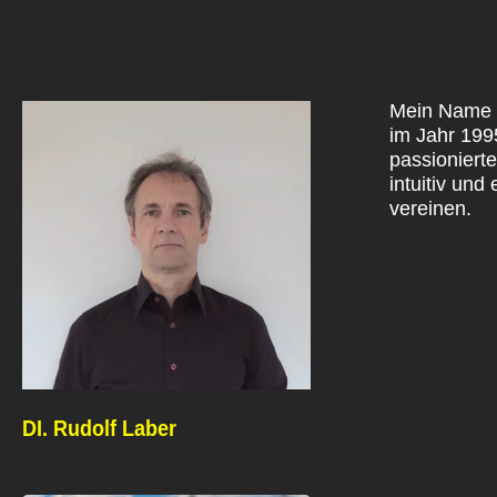
Mein Name i
im Jahr 199
passionierte
intuitiv und
vereinen.
DI. Rudolf Laber